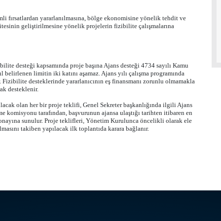
li fırsatlardan yararlanılmasına, bölge ekonomisine yönelik tehdit ve
tesinin geliştirilmesine yönelik projelerin fizibilite çalışmalarına
zibilite desteği kapsamında proje başına Ajans desteği 4734 sayılı Kamu
l belirlenen limitin iki katını aşamaz. Ajans yılı çalışma programında
r. Fizibilite desteklerinde yararlanıcının eş finansmanı zorunlu olmamakla
rak desteklenir.
acak olan her bir proje teklifi, Genel Sekreter başkanlığında ilgili Ajans
me komisyonu tarafından, başvurunun ajansa ulaştığı tarihten itibaren en
onayına sunulur. Proje teklifleri, Yönetim Kurulunca öncelikli olarak ele
asını takiben yapılacak ilk toplantıda karara bağlanır.