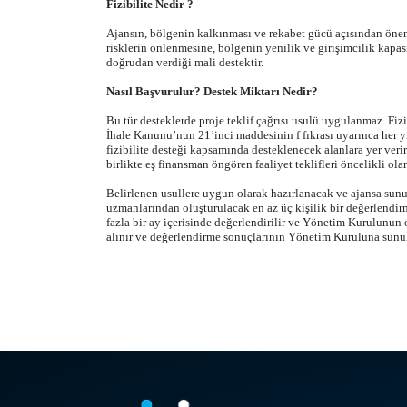
Fizibilite Nedir ?
Ajansın, bölgenin kalkınması ve rekabet gücü açısından önem
risklerin önlenmesine, bölgenin yenilik ve girişimcilik kapasi
doğrudan verdiği mali destektir.
Nasıl Başvurulur? Destek Miktarı Nedir?
Bu tür desteklerde proje teklif çağrısı usulü uygulanmaz. Fi
İhale Kanunu’nun 21’inci maddesinin f fıkrası uyarınca her yı
fizibilite desteği kapsamında desteklenecek alanlara yer veri
birlikte eş finansman öngören faaliyet teklifleri öncelikli ola
Belirlenen usullere uygun olarak hazırlanacak ve ajansa sunul
uzmanlarından oluşturulacak en az üç kişilik bir değerlendir
fazla bir ay içerisinde değerlendirilir ve Yönetim Kurulunun 
alınır ve değerlendirme sonuçlarının Yönetim Kuruluna sunulm