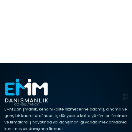
EMM Danışmanlık, kendini kalite hizmetlerine adamış, dinamik ve
genç bir kadro tarafından, iş dünyasına kalite çözümleri üretmek
ve firmalara iş hayatında yol danışmanlığı yapabilmek amacıyla
kurulmuş bir danışman firmadır