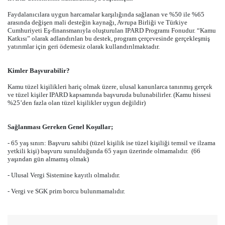
Faydalanıcılara uygun harcamalar karşılığında sağlanan ve %50 ile %65
arasında değişen mali desteğin kaynağı, Avrupa Birliği ve Türkiye
Cumhuriyeti Eş-finansmanıyla oluşturulan IPARD Programı Fonudur. “Kamu
Katkısı” olarak adlandırılan bu destek, program çerçevesinde gerçekleşmiş
yatırımlar için geri ödemesiz olarak kullandırılmaktadır.
Kimler Başvurabilir?
Kamu tüzel kişilikleri hariç olmak üzere, ulusal kanunlarca tanınmış gerçek
ve tüzel kişiler IPARD kapsamında başvuruda bulunabilirler. (Kamu hissesi
%25’den fazla olan tüzel kişilikler uygun değildir)
Sağlanması Gereken Genel Koşullar;
- 65 yaş sınırı: Başvuru sahibi (tüzel kişilik ise tüzel kişiliği temsil ve ilzama
yetkili kişi) başvuru sunulduğunda 65 yaşın üzerinde olmamalıdır. (66
yaşından gün almamış olmak)
- Ulusal Vergi Sistemine kayıtlı olmalıdır.
- Vergi ve SGK prim borcu bulunmamalıdır.