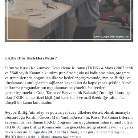
TKDK Hibe Destekleri Nedir?
Tarım ve Kırsal Kalkınmayı Destekleme Kurumu (TKDK), 4 Mayıs 2007 tarih
ve 5648 sayılı Kanunla kurulmuştur. Amacı; ulusal kalkınma plan, program
ve stratejilerinde öngörülen ilke ve hedefler çerçevesinde, Avrupa Birliği ve
uluslararası kuruluşlardan sağlanan kaynakları da kapsayacak şekilde, kırsal
kalkınma programlarının uygulanmasına yönelik faaliyetleri
gerçekleştirmektir. Gıda, Tarım ve Hayvancılık Bakanlığı’nın ilgili kuruluşu
olan TKDK, kamu tüzel kişiliğini haiz, idari ve mali özerkliğe sahip, özel
bütçeli bir kamu kurumudur.
Avrupa Birliği’nin aday ve potansiyel aday ülkelere destek olmak amacıyla
oluşturduğu Katılım Öncesi Mali Yardım Aracı’nın, Kırsal Kalkınma Bileşeni
kapsamında hazırlanan IPARD Programı’nın uygulanmasından sorumlu olan
TKDK, Avrupa Birliği Komisyonu’nun gerçekleştirdiği akreditasyon ve yetki
devri sürecini 30 Ağustos 2011 tarihi itibariyle başarı ile tamamlamış ve
IPARD desteklerini kullandırmaya başlamıştır.